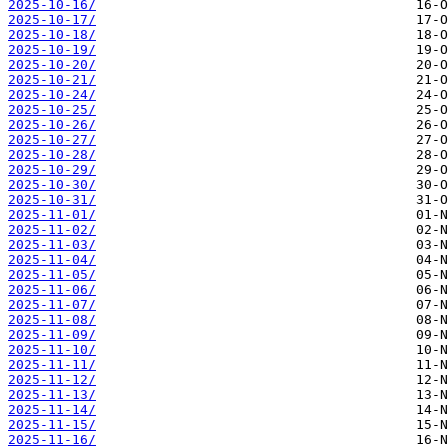
2025-10-16/
2025-10-17/
2025-10-18/
2025-10-19/
2025-10-20/
2025-10-21/
2025-10-24/
2025-10-25/
2025-10-26/
2025-10-27/
2025-10-28/
2025-10-29/
2025-10-30/
2025-10-31/
2025-11-01/
2025-11-02/
2025-11-03/
2025-11-04/
2025-11-05/
2025-11-06/
2025-11-07/
2025-11-08/
2025-11-09/
2025-11-10/
2025-11-11/
2025-11-12/
2025-11-13/
2025-11-14/
2025-11-15/
2025-11-16/